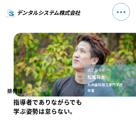
デンタルシステム株式会社
技工歴 8年
松尾将太
九州歯科技工専門学校
排列課
卒業
指導者でありながらでも
学ぶ姿勢は怠らない。